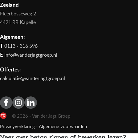
Zeeland
Fleerbosseweg 2
4421 RR Kapelle
Algemeen:
T
0113 - 316 596
E
info@vanderjagtgroep.nl
Offertes:
calculatie@vanderjagtgroep.nl
© 2026 - Van der Jagt Groep
Privacyverklaring
-
Algemene voorwaarden
Meer over beton slopen of bewerken lezen?