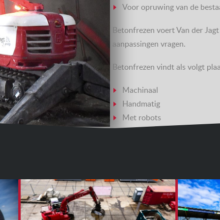
Voor opruwing van de besta
Betonfrezen voert Van der Jagt
aanpassingen vragen.
Betonfrezen vindt als volgt plaa
Machinaal
Handmatig
Met robots