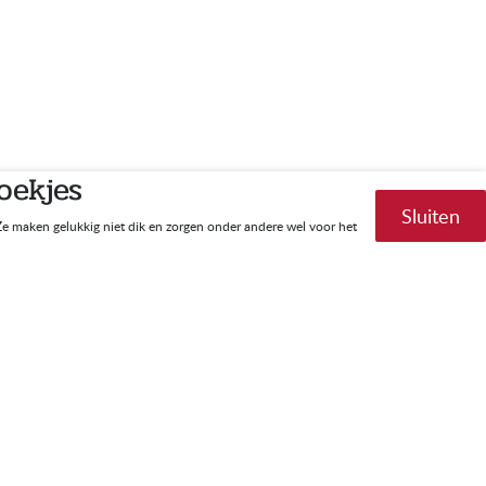
oekjes
Sluiten
 Ze maken gelukkig niet dik en zorgen onder andere wel voor het
en?