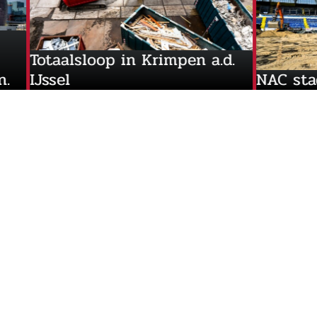
Totaalsloop in Krimpen a.d.
ieden.
IJssel
NAC