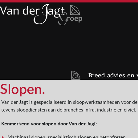
Breed advies en 
Slopen.
Van der Jagt is gespecialiseerd in sloopwerkzaamheden voor d
tevens sloopdiensten aan de branches infra, industrie en civiel.
Kenmerkend voor slopen door Van der Jagt:
Machinaal slopen, specialistisch slopen en betonfrezen