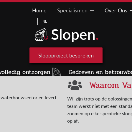
Home
Specialismen
Over Ons
NL
Slopen
.
Sloopproject bespreken
volledig ontzorgen
Gedreven en betrouwb
Waarom Va
e waterbouwsector en levert
Wij zijn trots op de oplossinge
team werkt niet met een standa
zoomen op elke specifieke slo
op af.