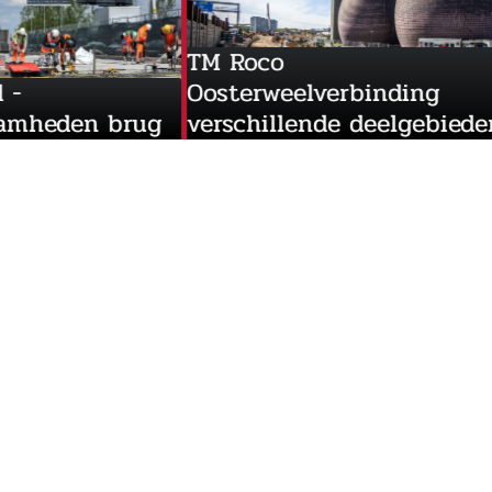
TM Roco
rend -
Oosterweelverbinding
erkzaamheden brug
verschillende deelgeb