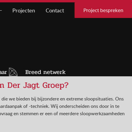
Projecten
Contact
Project bespreken
aar
Breed netwerk
n Der Jagt Groep?
n die we bieden bij bijzondere en extreme sloopsituaties. Ons
ardaanpak of -techniek. Wij onderscheiden ons door in te
opvraag en stemmen er een of meerdere sloopwerkzaamheden